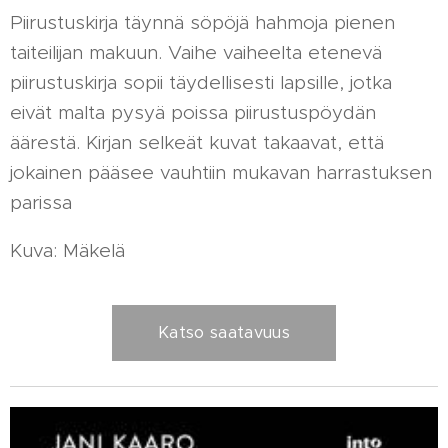
Piirustuskirja täynnä söpöjä hahmoja pienen
taiteilijan makuun. Vaihe vaiheelta etenevä
piirustuskirja sopii täydellisesti lapsille, jotka
eivät malta pysyä poissa piirustuspöydän
äärestä. Kirjan selkeät kuvat takaavat, että
jokainen pääsee vauhtiin mukavan harrastuksen
parissa
Kuva: Mäkelä
Katso saatavuus