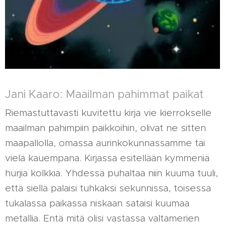
Jani Kaaro: Maailman pahimmat paikat
Riemastuttavasti kuvitettu kirja vie kierrokselle
maailman pahimpiin paikkoihin, olivat ne sitten
maapallolla, omassa aurinkokunnassamme tai
vielä kauempana. Kirjassa esitellään kymmeniä
hurjia kolkkia. Yhdessä puhaltaa niin kuuma tuuli,
että siellä palaisi tuhkaksi sekunnissa, toisessa
tukalassa paikassa niskaan sataisi kuumaa
metallia. Entä mitä olisi vastassa valtamerien