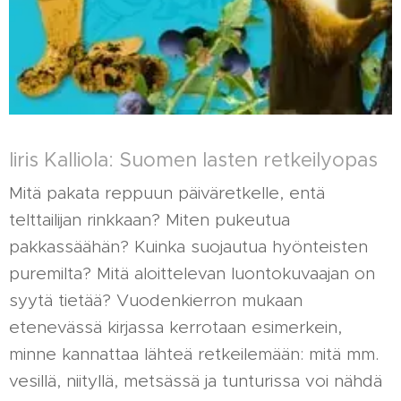
Iiris Kalliola: Suomen lasten retkeilyopas
Mitä pakata reppuun päiväretkelle, entä
telttailijan rinkkaan? Miten pukeutua
pakkassäähän? Kuinka suojautua hyönteisten
puremilta? Mitä aloittelevan luontokuvaajan on
syytä tietää? Vuodenkierron mukaan
etenevässä kirjassa kerrotaan esimerkein,
minne kannattaa lähteä retkeilemään: mitä mm.
vesillä, niityllä, metsässä ja tunturissa voi nähdä