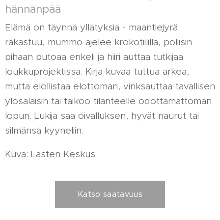
hännänpää
Elämä on täynnä yllätyksiä - maantiejyrä
rakastuu, mummo ajelee krokotiilillä, poliisin
pihaan putoaa enkeli ja hiiri auttaa tutkijaa
loukkuprojektissa. Kirja kuvaa tuttua arkea,
mutta elollistaa elottoman, vinksauttaa tavallisen
ylösalaisin tai taikoo tilanteelle odottamattoman
lopun. Lukija saa oivalluksen, hyvät naurut tai
silmänsä kyyneliin.
Kuva: Lasten Keskus
Katso saatavuus