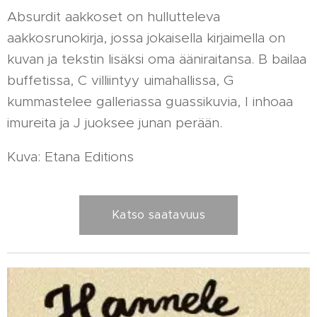
Absurdit aakkoset on hullutteleva
aakkosrunokirja, jossa jokaisella kirjaimella on
kuvan ja tekstin lisäksi oma ääniraitansa. B bailaa
buffetissa, C villiintyy uimahallissa, G
kummastelee galleriassa guassikuvia, I inhoaa
imureita ja J juoksee junan perään.
Kuva: Etana Editions
Katso saatavuus