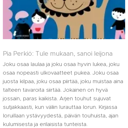
Pia Perkiö: Tule mukaan, sanoi leijona
Joku osaa laulaa ja joku osaa hyvin lukea, joku
osaa nopeasti ulkovaatteet pukea. Joku osaa
juosta kilpaa, joku osaa piirtää, joku muistaa aina
talteen tavaroita siirtää. Jokainen on hyvä
jossain, paras kaikista. Arjen touhut sujuvat
sutjakkaasti, kun väliin lurauttaa lorun. Kirjassa
loruillaan ystävyydestä, päivän touhuista, ajan
kulumisesta ja erilaisista tunteista.