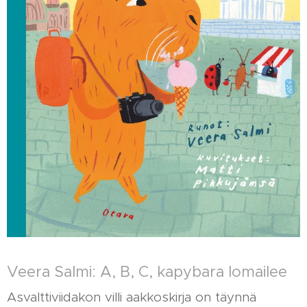
Veera Salmi: A, B, C, kapybara lomailee
Asvalttiviidakon villi aakkoskirja on täynnä