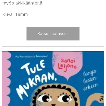
myös äkkikäänteitä.
Kuva: Tammi
Katso saatavuus