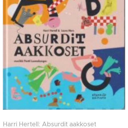
Harri Hertell: Absurdit aakkoset