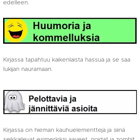
edelleen.
Kirjassa tapahtuu kaikenlaista hassua ja se saa
lukijan nauramaan.
Kirjassa on hieman kauhuelementtejä ja siinä
seikkailevat esimerkiksi aaveet, noidat ja zombit.