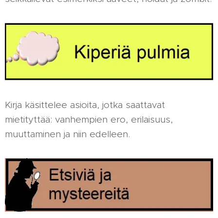
Kirja käsittelee asioita, jotka saattavat
mietityttää: vanhempien ero, erilaisuus,
muuttaminen ja niin edelleen.